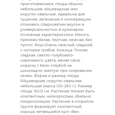
приготовлением; плоды обычно
небольшие, яйцевидные или
округло-овальные, идеальны для
тушения, запекания и консервации,
отличаясь сладковатым вкусом и
универсальностью в кулинарии.
Основные характеристики: Мякоть:
Кремово-белая, плотная, нежная, без
пустот. Вкус:Очень нежный, сладкий,
с нотками грибов. Кожица: Тонкая,
гладкая, светло-голубовато-
сиреневого цвета, меняя свою
окраску с бело-голубой на
шоколадно-желтую при созревании
семян. Форма и размер плода:
Яйцевидная, округло-овальная,
небольшая (масса 120-250 г.). Размер
плода: 15х13 см. Растение: Может быть
компактным, низкорослым, обильно
плодоносящим. Растение в открытом
грунте формирует компактный,
хорошо ветвящийся куст «без