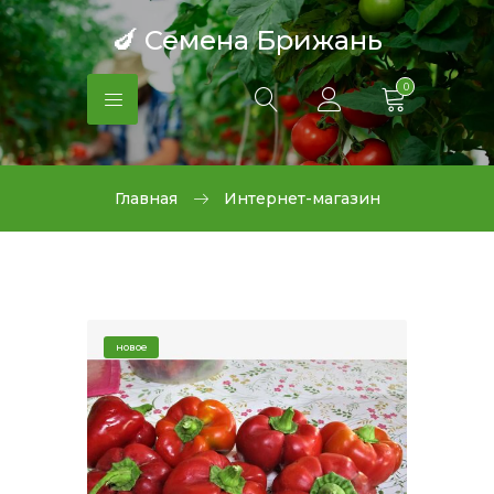
🍆 Семена Брижань
0
Главная
Интернет-магазин
новое