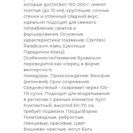
которые достигают 150-200 г, имеют
толстые (до 10 мм), хрустящие, сочные
стенки и отличный сладкий вкус,
идеально подходят для свежего
потребления, салатов и
фарширования. Основные
характеристики: Название: Czentesi
Paradicsom Alaku (Центеши
Парадичом Алаку).
Особенности:Название буквально
переводится как «перец в форме
венгерского
помидора». Происхождение: Венгрия
(реликвия). Срок созревания:
Среднеспелый - созревает через 105–
115 суток. Подходит для возделывания
в регионах с разным климатом. Куст:
Компактный, высотой 60-70 см,
требует подвязки. Плоды:Форма:
Томатовидные, ребристые,
глянцевые, красивые. Цвет:
Вишнево-красные, могут быть